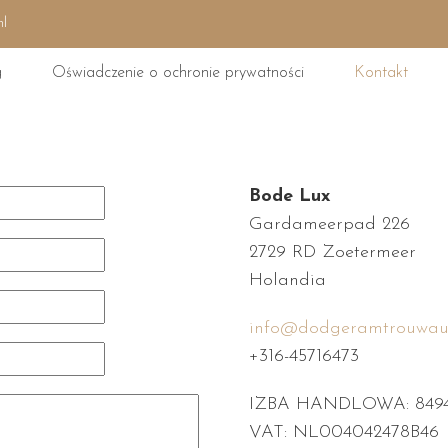
nl
g
Oświadczenie o ochronie prywatności
Kontakt
Bode Lux
Gardameerpad 226
2729 RD Zoetermeer
Holandia
info@dodgeramtrouwaut
+316-45716473
IZBA HANDLOWA: 849
VAT: NL004042478B46