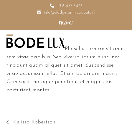
Skip
+316-45716473
to
info@dodgeramtrouwauto.nl
content
Facebook
Instagram
LinkedIn
Whatsapp
Open
Close
Phasellus ornare sit amet
mobile
mobile
sem vitae dapibus. Sed viverra ipsum nunc, nec
menu
menu
tincidunt quam aliquet sit amet. Suspendisse
vitae accumsan tellus. Etiam ac ornare mauris.
Cum sociis natoque penatibus et magnis dis
parturient montes.
Melissa Robertson
previous