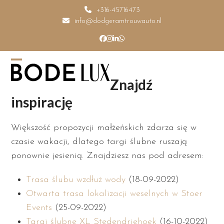
Skip
+316-45716473
to
info@dodgeramtrouwauto.nl
content
Facebook
Instagram
LinkedIn
Whatsapp
Open
Close
Znajdź
mobile
mobile
inspirację
menu
menu
Większość propozycji małżeńskich zdarza się w
czasie wakacji, dlatego targi ślubne ruszają
ponownie jesienią. Znajdziesz nas pod adresem:
Trasa ślubu wzdłuż wody
(18-09-2022)
Otwarta trasa lokalizacji weselnych w Stoer
Events
(25-09-2022)
Targi ślubne XL Stedendriehoek
(16-10-2022)