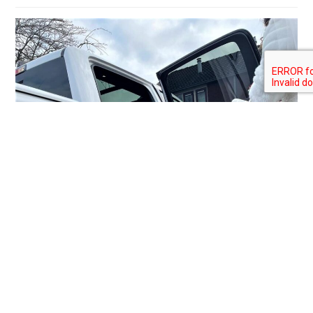
Pobranie się w „Twosday